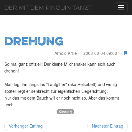
Der mit dem Pinguin tanzt
Toggl
navig
Drehung
Arnold Krille
2008-08-04 09:08
So mal ganz offiziell: Der kleine Milchshäker kann sich auch
drehen!
Man legt ihn längs ins "Laufgitter" (aka Reisebett) und wenig
später liegt er senkrecht zur eigentlichen Liegerichtung.
Nur das mit dem Bauch will er noch nicht so. Aber das kommt
noch...
Kind(er)
Vorheriger Eintrag
Nächster Eintrag