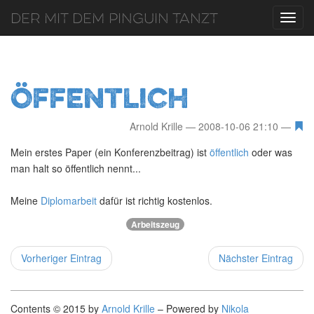
Der mit dem Pinguin tanzt
Toggl
navig
Öffentlich
Arnold Krille
2008-10-06 21:10
Mein erstes Paper (ein Konferenzbeitrag) ist
öffentlich
oder was
man halt so öffentlich nennt...
Meine
Diplomarbeit
dafür ist richtig kostenlos.
Arbeitszeug
Vorheriger Eintrag
Nächster Eintrag
Contents © 2015 by
Arnold Krille
– Powered by
Nikola