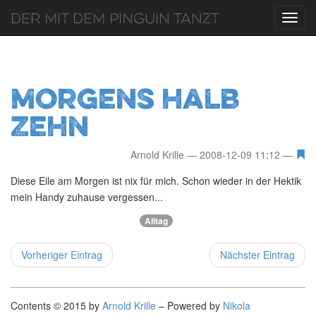
Der mit dem Pinguin tanzt
Toggl
navig
Morgens halb
zehn
Arnold Krille
2008-12-09 11:12
Diese Eile am Morgen ist nix für mich. Schon wieder in der Hektik
mein Handy zuhause vergessen...
Alltag
Vorheriger Eintrag
Nächster Eintrag
Contents © 2015 by
Arnold Krille
– Powered by
Nikola