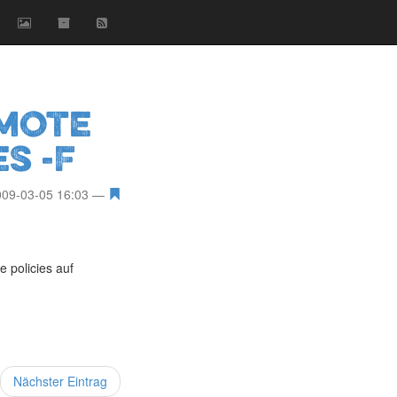
emote
s -F
009-03-05 16:03
e policies auf
Nächster Eintrag