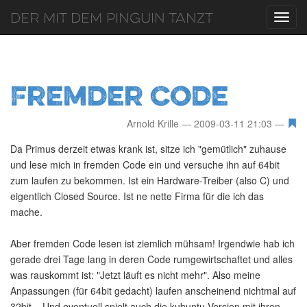
Der mit dem Pinguin tanzt
Toggl
navig
Fremder Code
Arnold Krille
2009-03-11 21:03
Da Primus derzeit etwas krank ist, sitze ich "gemütlich" zuhause
und lese mich in fremden Code ein und versuche ihn auf 64bit
zum laufen zu bekommen. Ist ein Hardware-Treiber (also C) und
eigentlich Closed Source. Ist ne nette Firma für die ich das
mache.
Aber fremden Code lesen ist ziemlich mühsam! Irgendwie hab ich
gerade drei Tage lang in deren Code rumgewirtschaftet und alles
was rauskommt ist: "Jetzt läuft es nicht mehr". Also meine
Anpassungen (für 64bit gedacht) laufen anscheinend nichtmal auf
32bit... Und eventuell spielt auch die kubuntu Version mit ihren