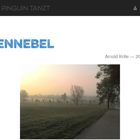
 Pinguin tanzt
ennebel
Arnold Krille
2