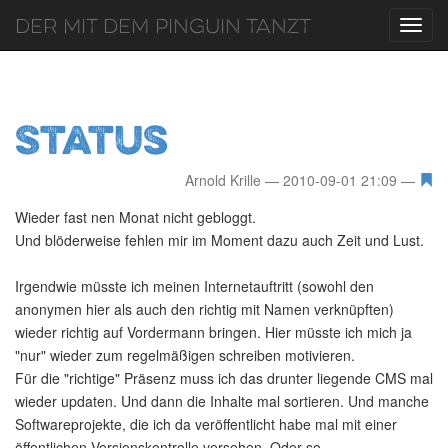
Der mit dem Pinguin tanzt
Toggl
navig
Status
Arnold Krille
2010-09-01 21:09
Wieder fast nen Monat nicht gebloggt.
Und blöderweise fehlen mir im Moment dazu auch Zeit und Lust.
Irgendwie müsste ich meinen Internetauftritt (sowohl den
anonymen hier als auch den richtig mit Namen verknüpften)
wieder richtig auf Vordermann bringen. Hier müsste ich mich ja
"nur" wieder zum regelmäßigen schreiben motivieren.
Für die "richtige" Präsenz muss ich das drunter liegende CMS mal
wieder updaten. Und dann die Inhalte mal sortieren. Und manche
Softwareprojekte, die ich da veröffentlicht habe mal mit einer
öffentlichen Versionskontrolle versehen. Oder so.