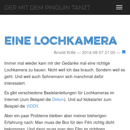
Der mit dem Pinguin tanzt
Toggl
navig
Eine Lochkamera
Arnold Krille
2014-08-07 21:00
Immer mal wieder kam mir der Gedanke mal eine richtige
Lochkamera zu bauen. Nicht weil ich das brauch. Sondern weil es
geht. Und weil auch Sohnemann sich manchmal dafür
interessiert.
Es gibt verschiedene Bastelanleitungen für Lochkameras im
Internet (zum Beispiel die
Dirkon
). Und auf kickstarter zum
Beispiel die
VIDDY
.
Aber ein paar Probleme bleiben aber meiner bisherigen
Erfahrung nach: Man muss die Box für den Film richtig dicht
bekommen. Und dann muss man den Film im richtigen