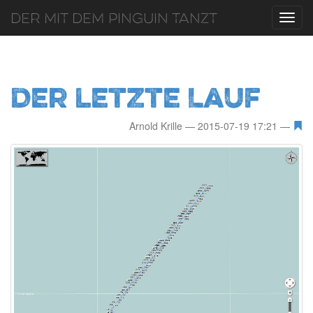
Der mit dem Pinguin tanzt
Toggl
navig
Der letzte Lauf
Arnold Krille
2015-07-19 17:21